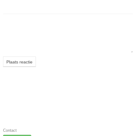
Bericht
Plaats reactie
No title
24 August 2016
Informatie
Contact